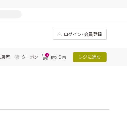
ログイン･会員登録
0
0
レジに進む
入履歴
クーポン
税込
円