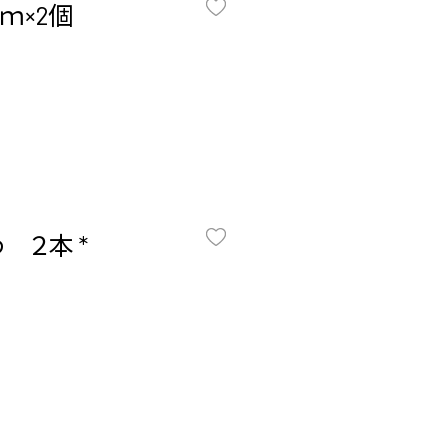
ｍ×2個
 ２本 *