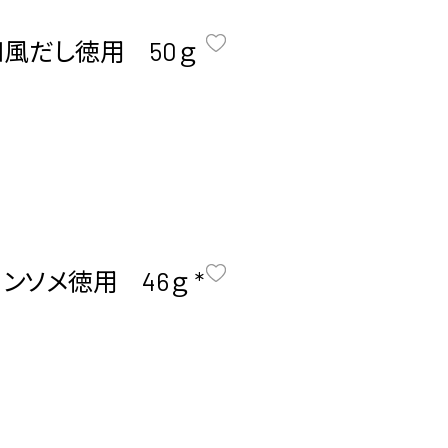
風だし徳用 50ｇ
ソメ徳用 46ｇ *