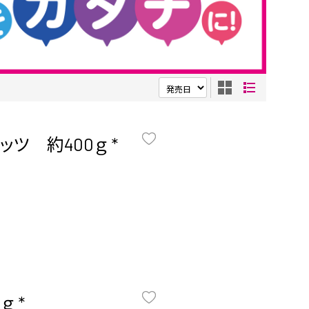
ツ 約400ｇ *
 *