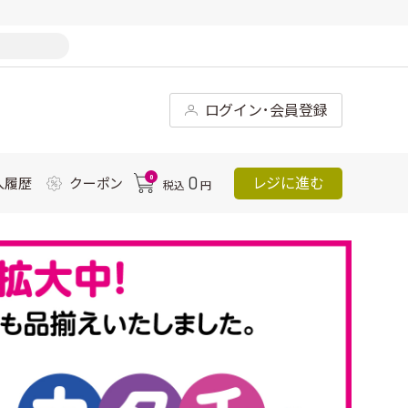
ログイン･会員登録
0
0
レジに進む
入履歴
クーポン
税込
円