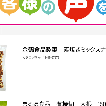
金鶴食品製菓 素焼きミックスナッ
カタログ番号：
12-65-37576
まるほ食品 有機切干大根 150ｇ