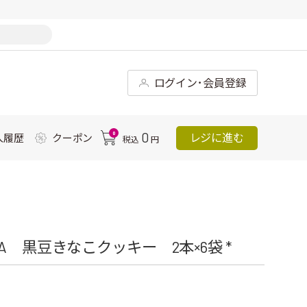
ログイン･会員登録
0
0
レジに進む
入履歴
クーポン
税込
円
 黒豆きなこクッキー 2本×6袋 *