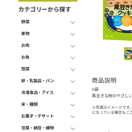
カテゴリーから探す
野菜
果物
お肉
お魚
惣菜
商品説明
卵・乳製品・パン
6袋
冷凍食品・アイス
黒豆きな粉のやさし
米・麺類
※写真はイメージです
になっている場合もご
お菓子・デザート
豆腐・納豆・練物