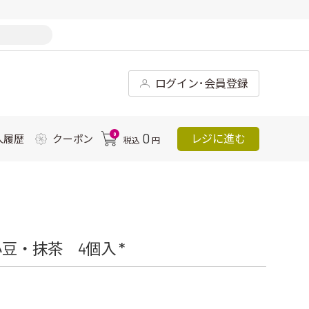
ログイン･会員登録
0
0
レジに進む
入履歴
クーポン
税込
円
豆・抹茶 4個入 *