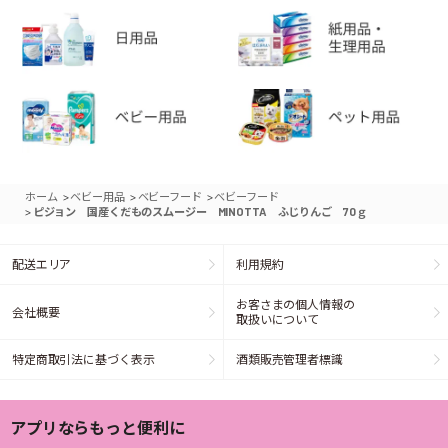
>
>
>
ホーム
ベビー用品
ベビーフード
ベビーフード
>
ピジョン 国産くだものスムージー MINOTTA ふじりんご 70ｇ
配送エリア
利用規約
お客さまの個人情報の
会社概要
取扱いについて
特定商取引法に基づく表示
酒類販売管理者標識
アプリならもっと便利に