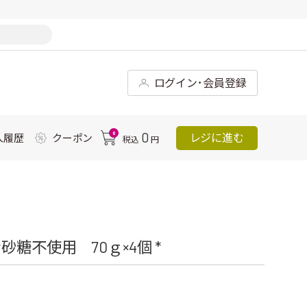
ログイン･会員登録
0
0
レジに進む
入履歴
クーポン
税込
円
糖不使用 70ｇ×4個 *