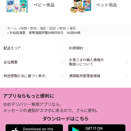
>
>
>
ホーム
粉類・乾物・海苔・缶詰
乾物
海苔
>
かね岩海苔 有明海産早摘み味付のり 10切60枚
配送エリア
利用規約
お客さまの個人情報の
会社概要
取扱いについて
特定商取引法に基づく表示
酒類販売管理者標識
アプリならもっと便利に
ゆめデリバリー専用アプリなら、
メッセージの通知がスマホに来るので、さらに便利。
ダウンロードはこちら