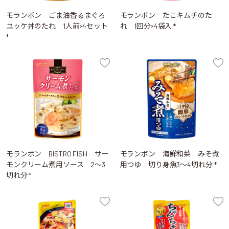
モランボン ごま油香るまぐろ
モランボン たこキムチのた
ユッケ丼のたれ 1人前×4セット
れ 1回分×4袋入 *
*
モランボン BISTRO FISH サー
モランボン 海鮮和菜 みそ煮
モンクリーム煮用ソース 2～3
用つゆ 切り身魚3～4切れ分 *
切れ分 *