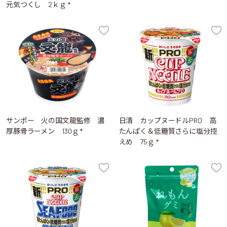
元気つくし 2ｋｇ *
サンポー 火の国文龍監修 濃
日清 カップヌードルPRO 高
厚豚骨ラーメン 130ｇ *
たんぱく＆低糖質さらに塩分控
えめ 75ｇ *