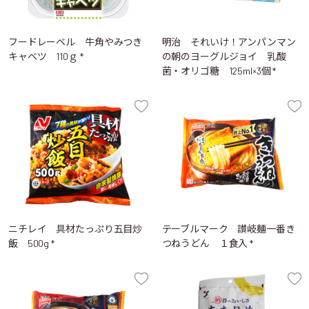
フードレーベル 牛角やみつき
明治 それいけ！アンパンマン
キャベツ 110ｇ *
の朝のヨーグルジョイ 乳酸
菌・オリゴ糖 125ml×3個 *
ニチレイ 具材たっぷり五目炒
テーブルマーク 讃岐麺一番き
飯 500g *
つねうどん １食入 *