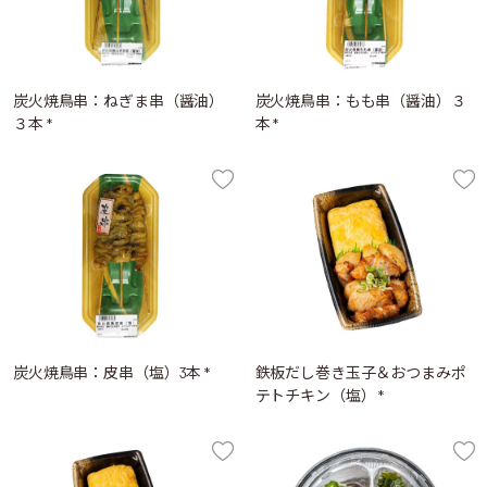
炭火焼鳥串：ねぎま串（醤油）
炭火焼鳥串：もも串（醤油）３
３本 *
本 *
炭火焼鳥串：皮串（塩）3本 *
鉄板だし巻き玉子＆おつまみポ
テトチキン（塩） *