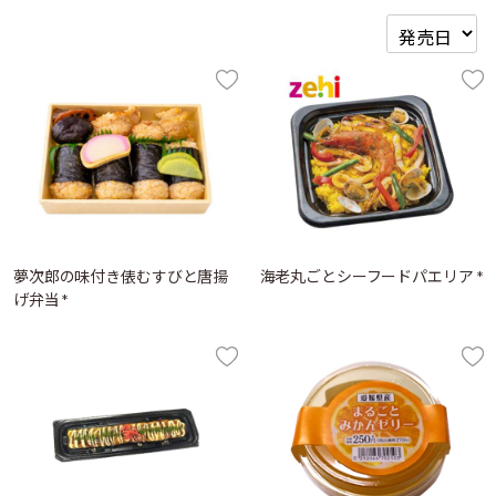
夢次郎の味付き俵むすびと唐揚
海老丸ごとシーフードパエリア *
げ弁当 *