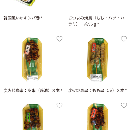
韓国風いかキンパ巻 *
おつまみ焼鳥（もも・ハツ・ハ
ラミ） 約95ｇ *
炭火焼鳥串：皮串（醤油）３本 *
炭火焼鳥串：もも串（塩）３本 *