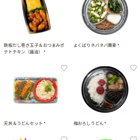
鉄板だし巻き玉子＆おつまみポ
よくばりネバネバ蕎麦 *
テトチキン（醤油） *
天丼＆うどんセット *
梅おろしうどん *