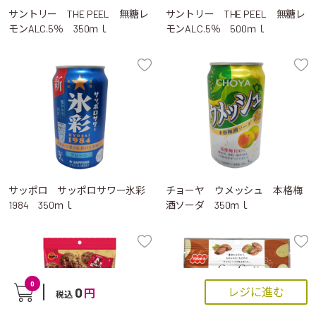
サントリー THE PEEL 無糖レ
サントリー THE PEEL 無糖レ
モンALC.5％ 350ｍｌ
モンALC.5％ 500ｍｌ
サッポロ サッポロサワー氷彩
チョーヤ ウメッシュ 本格梅
1984 350ｍｌ
酒ソーダ 350ｍｌ
0
0
レジに進む
円
税込