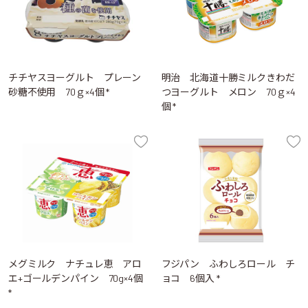
チチヤスヨーグルト プレーン
明治 北海道十勝ミルクきわだ
砂糖不使用 70ｇ×4個 *
つヨーグルト メロン 70ｇ×4
個 *
メグミルク ナチュレ恵 アロ
フジパン ふわしろロール チ
エ+ゴールデンパイン 70g×4個
ョコ 6個入 *
*