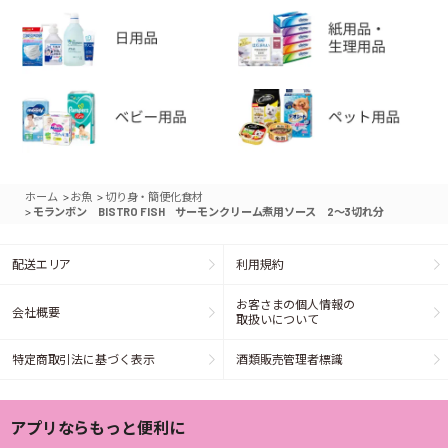
>
>
ホーム
お魚
切り身・簡便化食材
>
モランボン BISTRO FISH サーモンクリーム煮用ソース 2～3切れ分
配送エリア
利用規約
お客さまの個人情報の
会社概要
取扱いについて
特定商取引法に基づく表示
酒類販売管理者標識
アプリならもっと便利に