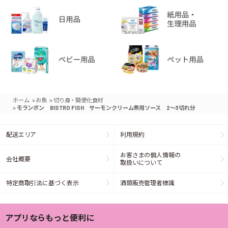
>
>
ホーム
お魚
切り身・簡便化食材
>
モランボン BISTRO FISH サーモンクリーム煮用ソース 2～3切れ分
配送エリア
利用規約
お客さまの個人情報の
会社概要
取扱いについて
特定商取引法に基づく表示
酒類販売管理者標識
アプリならもっと便利に