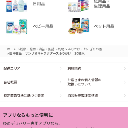
>
>
>
ホーム
粉類・乾物・海苔・缶詰
乾物
ふりかけ・おにぎりの素
>
田中食品 サンリオキャラクターズふりかけ 20袋入
配送エリア
利用規約
お客さまの個人情報の
会社概要
取扱いについて
特定商取引法に基づく表示
酒類販売管理者標識
アプリならもっと便利に
ゆめデリバリー専用アプリなら、