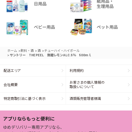
>
>
>
ホーム
飲料・酒
酒
チューハイ・ハイボール
>
サントリー THE PEEL 無糖レモンALC.5％ 500ｍｌ
配送エリア
利用規約
お客さまの個人情報の
会社概要
取扱いについて
特定商取引法に基づく表示
酒類販売管理者標識
アプリならもっと便利に
ゆめデリバリー専用アプリなら、