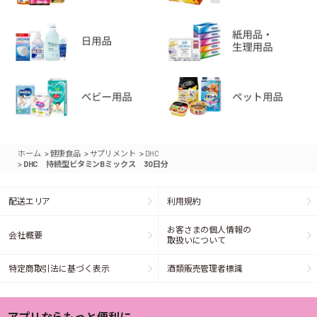
>
>
>
ホーム
健康食品
サプリメント
DHC
>
DHC 持続型ビタミンBミックス 30日分
配送エリア
利用規約
お客さまの個人情報の
会社概要
取扱いについて
特定商取引法に基づく表示
酒類販売管理者標識
アプリならもっと便利に