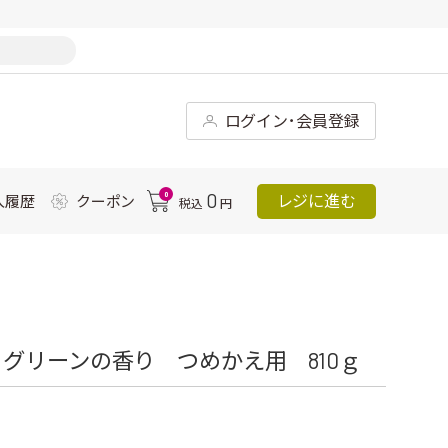
ログイン･会員登録
0
0
レジに進む
入履歴
クーポン
税込
円
グリーンの香り つめかえ用 810ｇ