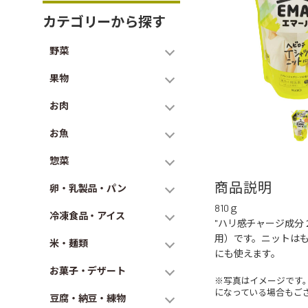
カテゴリーから探す
野菜
果物
お肉
お魚
惣菜
商品説明
卵・乳製品・パン
810ｇ
冷凍食品・アイス
"ハリ感チャージ成
用）です。ニットは
米・麺類
にも使えます。
お菓子・デザート
※写真はイメージです
になっている場合もご
豆腐・納豆・練物