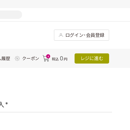
ログイン･会員登録
0
0
レジに進む
入履歴
クーポン
税込
円
 *