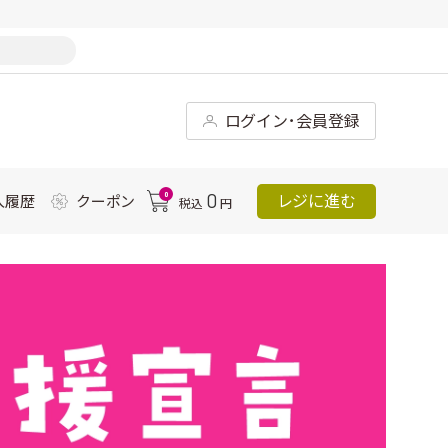
ログイン･会員登録
0
0
レジに進む
入履歴
クーポン
税込
円