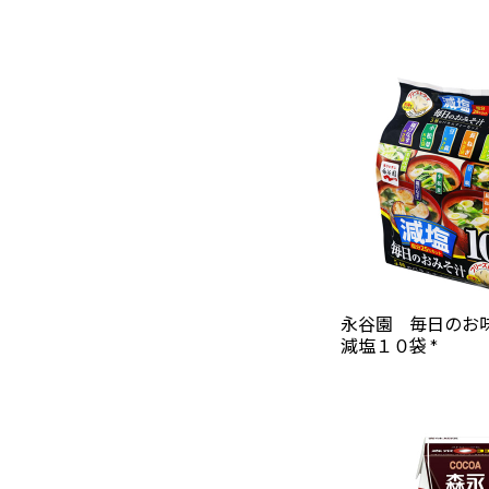
永谷園 毎日の
減塩１０袋 *