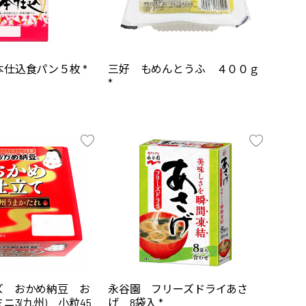
仕込食パン５枚 *
三好 もめんとうふ ４００ｇ
*
ズ おかめ納豆 お
永谷園 フリーズドライあさ
ニ3(九州) 小粒45
げ 8袋入 *