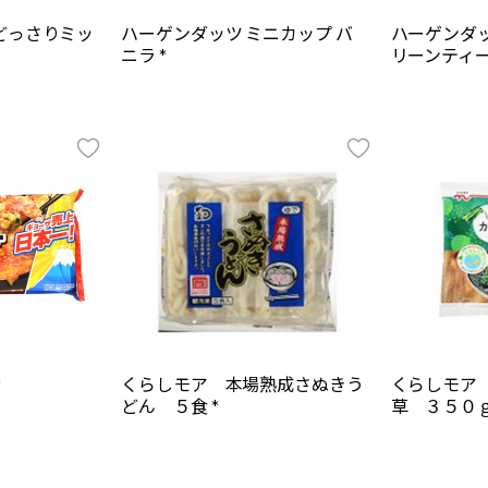
どっさりミッ
ハーゲンダッツ ミニカップ バ
ハーゲンダッ
ニラ *
リーンティー
*
くらしモア 本場熟成さぬきう
くらしモア
どん ５食 *
草 ３５０ｇ