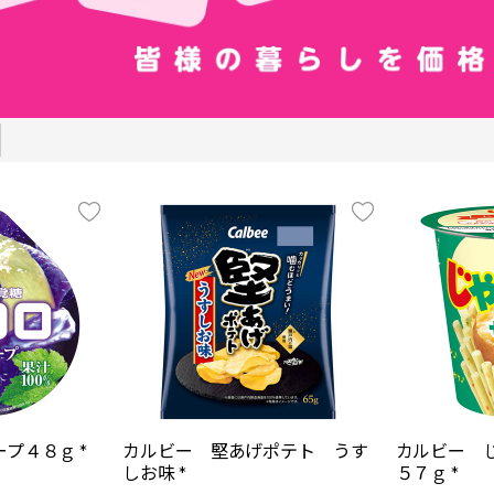
プ４８ｇ *
カルビー 堅あげポテト うす
カルビー 
しお味 *
５７ｇ *