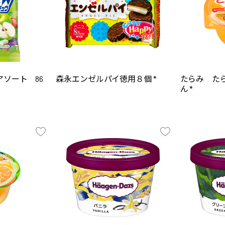
ソート 86
森永エンゼルパイ徳用８個 *
たらみ た
ん *