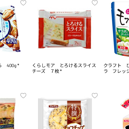
400g *
くらしモア とろけるスライス
クラフト 
チーズ ７枚 *
ラ フレッシ