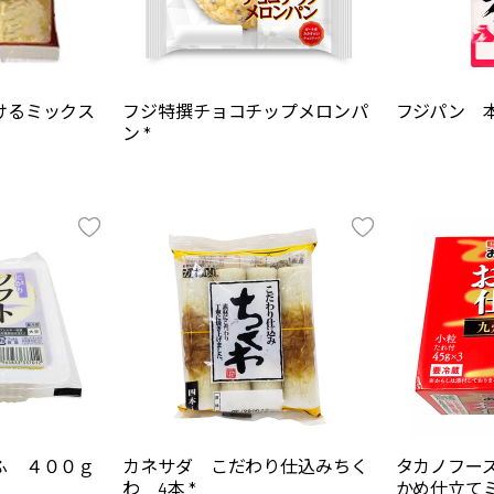
けるミックス
フジ特撰チョコチップメロンパ
フジパン 本
ン *
ふ ４００ｇ
カネサダ こだわり仕込みちく
タカノフー
わ 4本 *
かめ仕立てミ