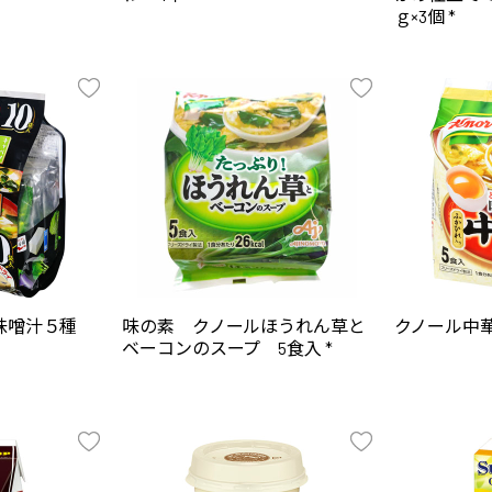
ｇ×3個 *
お味噌汁５種
味の素 クノールほうれん草と
クノール中華
ベーコンのスープ 5食入 *