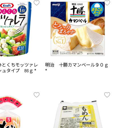
ひとくちモッツァレ
明治 十勝カマンベール９０ｇ
ュタイプ 86ｇ *
*