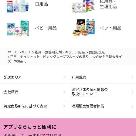
>
>
>
ホーム
キッチン雑貨
食器用洗剤・キッチン用品
食器用洗剤
>
花王 キュキュット ピンクグレープフルーツの香り つめかえ用特大サイ
ズ 700ｍｌ
配送エリア
利用規約
お客さまの個人情報の
会社概要
取扱いについて
特定商取引法に基づく表示
酒類販売管理者標識
アプリならもっと便利に
ゆめデリバリー専用アプリなら、