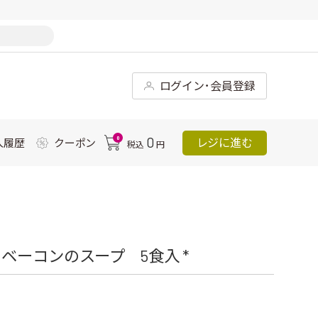
ログイン･会員登録
0
0
レジに進む
入履歴
クーポン
税込
円
ベーコンのスープ 5食入 *