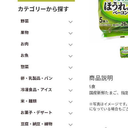
カテゴリーから探す
野菜
果物
お肉
お魚
惣菜
商品説明
卵・乳製品・パン
5食
冷凍食品・アイス
国産新鮮たまご、指
米・麺類
※写真はイメージです
になっている場合もご
お菓子・デザート
豆腐・納豆・練物