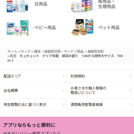
>
>
>
ホーム
キッチン雑貨
食器用洗剤・キッチン用品
食器用洗剤
>
花王 キュキュット クリア除菌 緑茶の香り つめかえ用特大サイズ 700
ｍｌ
配送エリア
利用規約
お客さまの個人情報の
会社概要
取扱いについて
特定商取引法に基づく表示
酒類販売管理者標識
アプリならもっと便利に
ゆめデリバリー専用アプリなら、