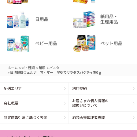
>
>
>
ホーム
米・麺類
麺類
パスタ
>
日清製粉ウェルナ マ・マー 早ゆでサラダスパゲティ150ｇ
配送エリア
利用規約
お客さまの個人情報の
会社概要
取扱いについて
特定商取引法に基づく表示
酒類販売管理者標識