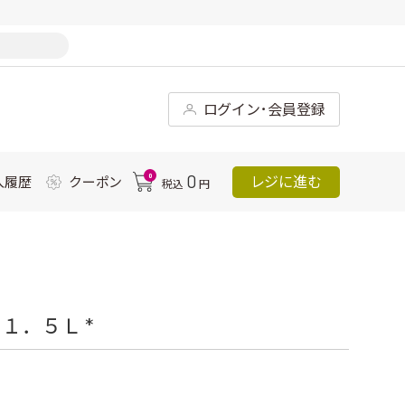
ログイン･会員登録
0
0
レジに進む
入履歴
クーポン
税込
円
１．５Ｌ *