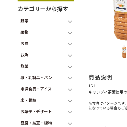
カテゴリーから探す
野菜
果物
お肉
お魚
惣菜
商品説明
卵・乳製品・パン
1.5Ｌ
冷凍食品・アイス
キャンディ茶葉使用
米・麺類
※写真はイメージです
になっている場合もご
お菓子・デザート
豆腐・納豆・練物