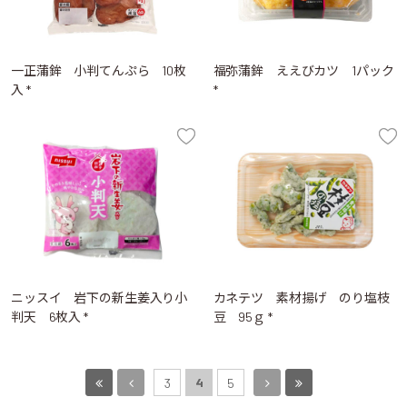
一正蒲鉾 小判てんぷら 10枚
福弥蒲鉾 ええびカツ 1パック
入 *
*
ニッスイ 岩下の新生姜入り小
カネテツ 素材揚げ のり塩枝
判天 6枚入 *
豆 95ｇ *
4
3
5