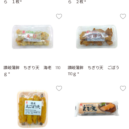
ら １枚 *
ら ２枚 *
讃岐蒲鉾 ちぎり天 海老 110
讃岐蒲鉾 ちぎり天 ごぼう
ｇ *
110ｇ *