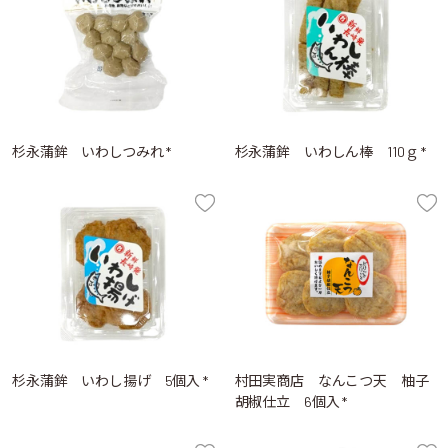
杉永蒲鉾 いわしつみれ *
杉永蒲鉾 いわしん棒 110ｇ *
杉永蒲鉾 いわし揚げ 5個入 *
村田実商店 なんこつ天 柚子
胡椒仕立 6個入 *