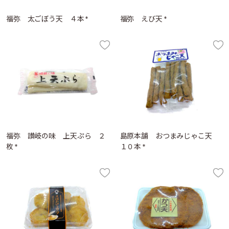
福弥 太ごぼう天 ４本 *
福弥 えび天 *
福弥 讃岐の味 上天ぷら ２
島原本舗 おつまみじゃこ天
枚 *
１０本 *