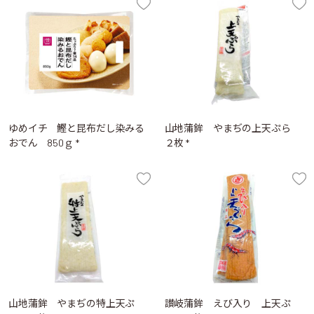
ゆめイチ 鰹と昆布だし染みる
山地蒲鉾 やまぢの上天ぷら
おでん 850ｇ *
２枚 *
山地蒲鉾 やまぢの特上天ぷ
讃岐蒲鉾 えび入り 上天ぷ