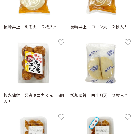
長崎井上 えそ天 ２枚入 *
長崎井上 コーン天 ２枚入 *
杉永蒲鉾 忍者タコ丸くん 6個
杉永蒲鉾 白半月天 ２枚入 *
入 *