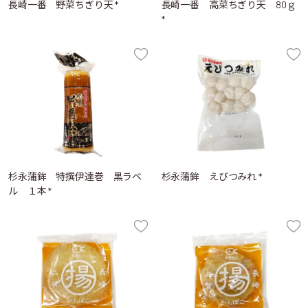
長崎一番 野菜ちぎり天 *
長崎一番 高菜ちぎり天 80ｇ
*
杉永蒲鉾 特撰伊達巻 黒ラベ
杉永蒲鉾 えびつみれ *
ル １本 *