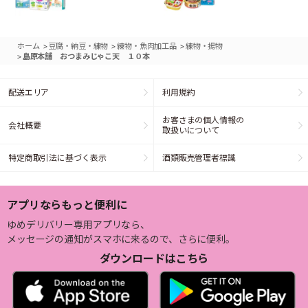
>
>
>
ホーム
豆腐・納豆・練物
練物・魚肉加工品
練物・揚物
>
島原本舗 おつまみじゃこ天 １０本
配送エリア
利用規約
お客さまの個人情報の
会社概要
取扱いについて
特定商取引法に基づく表示
酒類販売管理者標識
アプリならもっと便利に
ゆめデリバリー専用アプリなら、
メッセージの通知がスマホに来るので、さらに便利。
ダウンロードはこちら