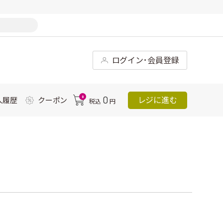
ログイン･会員登録
0
0
レジに進む
入履歴
クーポン
税込
円