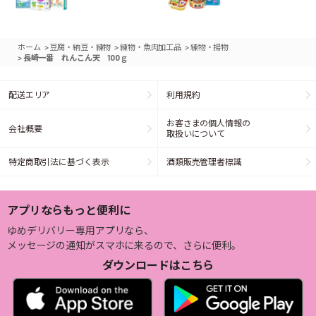
>
>
>
ホーム
豆腐・納豆・練物
練物・魚肉加工品
練物・揚物
>
長崎一番 れんこん天 100ｇ
配送エリア
利用規約
お客さまの個人情報の
会社概要
取扱いについて
特定商取引法に基づく表示
酒類販売管理者標識
アプリならもっと便利に
ゆめデリバリー専用アプリなら、
メッセージの通知がスマホに来るので、さらに便利。
ダウンロードはこちら