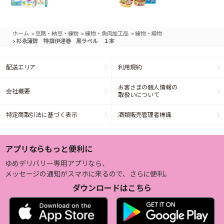
>
>
>
ホーム
豆腐・納豆・練物
練物・魚肉加工品
練物・揚物
>
杉永蒲鉾 特撰伊達巻 黒ラベル １本
配送エリア
利用規約
お客さまの個人情報の
会社概要
取扱いについて
特定商取引法に基づく表示
酒類販売管理者標識
アプリならもっと便利に
ゆめデリバリー専用アプリなら、
メッセージの通知がスマホに来るので、さらに便利。
ダウンロードはこちら