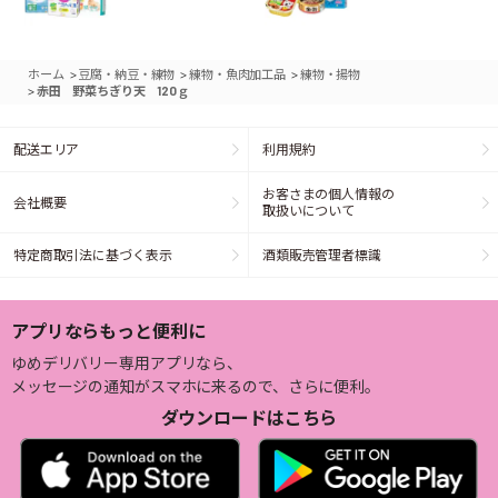
>
>
>
ホーム
豆腐・納豆・練物
練物・魚肉加工品
練物・揚物
>
赤田 野菜ちぎり天 120ｇ
配送エリア
利用規約
お客さまの個人情報の
会社概要
取扱いについて
特定商取引法に基づく表示
酒類販売管理者標識
アプリならもっと便利に
ゆめデリバリー専用アプリなら、
メッセージの通知がスマホに来るので、さらに便利。
ダウンロードはこちら