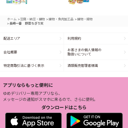
>
>
>
ホーム
豆腐・納豆・練物
練物・魚肉加工品
練物・揚物
>
長崎一番 野菜ちぎり天
配送エリア
利用規約
お客さまの個人情報の
会社概要
取扱いについて
特定商取引法に基づく表示
酒類販売管理者標識
アプリならもっと便利に
ゆめデリバリー専用アプリなら、
メッセージの通知がスマホに来るので、さらに便利。
ダウンロードはこちら