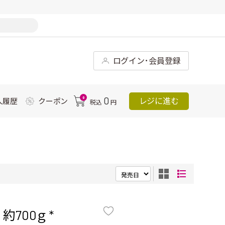
ログイン･会員登録
0
0
レジに進む
入履歴
クーポン
税込
円
700ｇ *