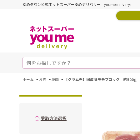
ゆめタウン公式ネットスーパーゆめデリバリー「youme delivery」
-
-
-
ホーム
お肉
豚肉
【グラム売】国産豚モモブロック 約500ｇ
受取方法選択