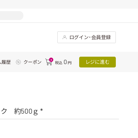
ログイン･会員登録
0
0
レジに進む
入履歴
クーポン
税込
円
 約500ｇ *