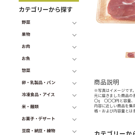
カテゴリーから探す
野菜
果物
お肉
お魚
惣菜
商品説明
卵・乳製品・パン
※写真はイメージです
冷凍食品・アイス
元に届きました商品の
〇g 〇〇〇円と容量
内容に近しい商品を集
米・麺類
格・および内容量とは
お菓子・デザート
豆腐・納豆・練物
カテゴリーか