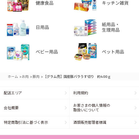
>
>
>
ホーム
お肉
豚肉
【グラム売】国産豚バラうす切り 約400ｇ
配送エリア
利用規約
お客さまの個人情報の
会社概要
取扱いについて
特定商取引法に基づく表示
酒類販売管理者標識