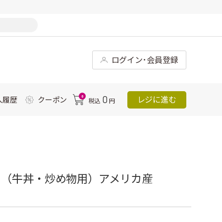
ログイン･会員登録
0
0
レジに進む
入履歴
クーポン
税込
円
し（牛丼・炒め物用）アメリカ産