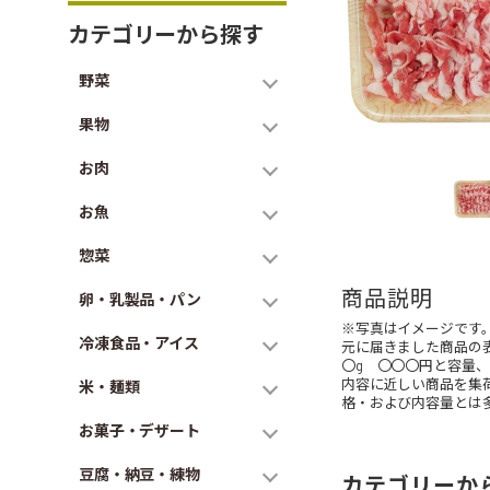
カテゴリーから探す
野菜
果物
お肉
お魚
惣菜
商品説明
卵・乳製品・パン
※写真はイメージです
冷凍食品・アイス
元に届きました商品の
〇g 〇〇〇円と容量
内容に近しい商品を集
米・麺類
格・および内容量とは
お菓子・デザート
豆腐・納豆・練物
カテゴリーか