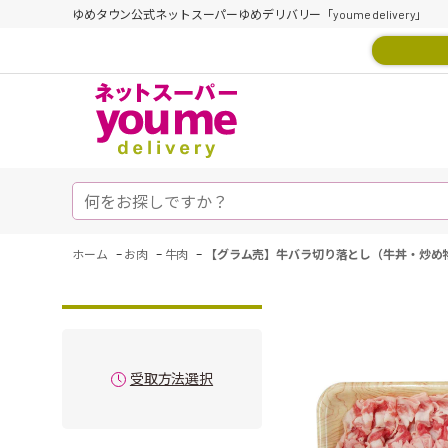
ゆめタウン公式ネットスーパーゆめデリバリー「youme delivery」
-
-
-
ホーム
お肉
牛肉
【グラム売】牛バラ切り落とし（牛丼・炒め物
受取方法選択