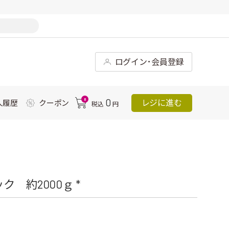
ログイン･会員登録
0
0
レジに進む
入履歴
クーポン
税込
円
 約2000ｇ *