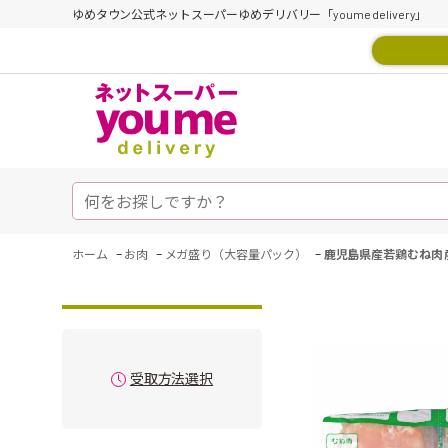
ゆめタウン公式ネットスーパーゆめデリバリー「youme delivery」
-
-
-
ホーム
お肉
メガ盛り（大容量パック）
鹿児島県産若鶏むね肉 
受取方法選択