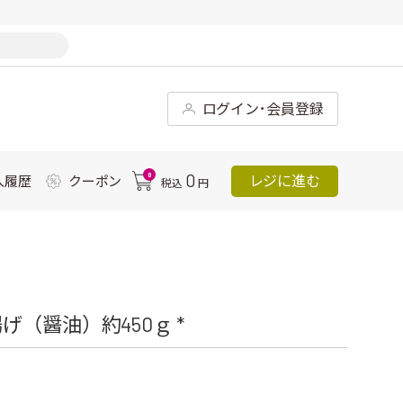
ログイン･会員登録
0
0
レジに進む
入履歴
クーポン
税込
円
（醤油）約450ｇ *