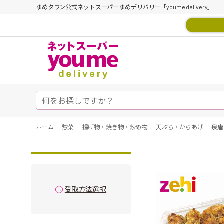
ゆめタウン公式ネットスーパーゆめデリバリー「youme delivery」
-
-
-
-
ホーム
惣菜
揚げ物・焼き物・炒め物
天ぷら・からあげ
泉唐
受取方法選択