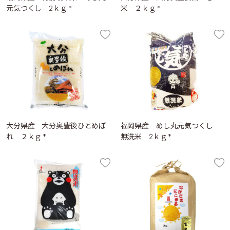
元気つくし 2ｋｇ *
米 ２ｋｇ *
大分県産 大分奥豊後ひとめぼ
福岡県産 めし丸元気つくし
れ ２ｋｇ *
無洗米 2ｋｇ *