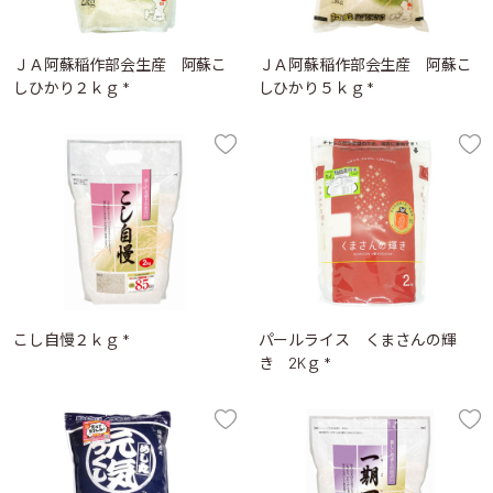
ＪＡ阿蘇稲作部会生産 阿蘇こ
ＪＡ阿蘇稲作部会生産 阿蘇こ
しひかり２ｋｇ *
しひかり５ｋｇ *
こし自慢２ｋｇ *
パールライス くまさんの輝
き 2Kｇ *