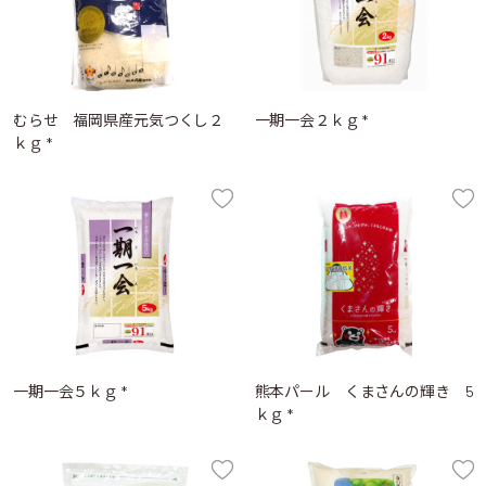
むらせ 福岡県産元気つくし２
一期一会２ｋｇ *
ｋｇ *
一期一会５ｋｇ *
熊本パール くまさんの輝き 5
ｋｇ *