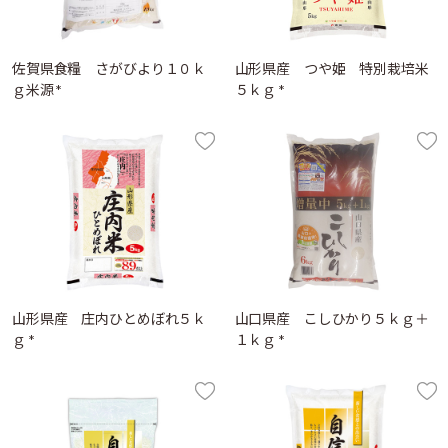
佐賀県食糧 さがびより１０ｋ
山形県産 つや姫 特別栽培米
ｇ米源 *
５ｋｇ *
山形県産 庄内ひとめぼれ５ｋ
山口県産 こしひかり５ｋｇ＋
ｇ *
１ｋｇ *