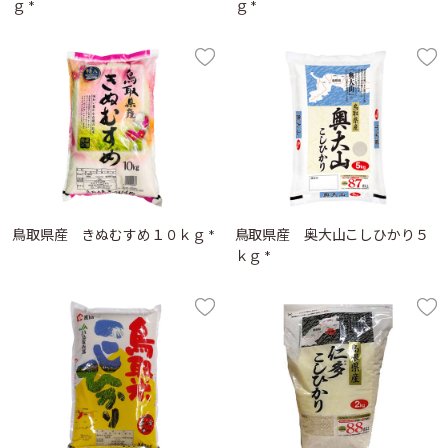
ｇ *
ｇ *
鳥取県産 きぬむすめ１０ｋｇ *
鳥取県産 奥大山こしひかり５
ｋｇ *