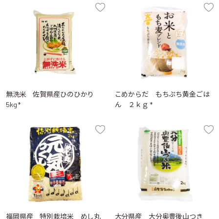
無洗米 佐賀県産ひのひかり
こめからだ もちぷち黄金ごは
5kg *
ん ２ｋｇ *
福岡県産 特別栽培米 めし丸
大分県産 大分奥豊後山つき