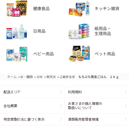
>
>
>
>
ホーム
米・麺類
お米
無洗米
こめからだ もちぷち黄金ごはん ２ｋｇ
配送エリア
利用規約
お客さまの個人情報の
会社概要
取扱いについて
特定商取引法に基づく表示
酒類販売管理者標識