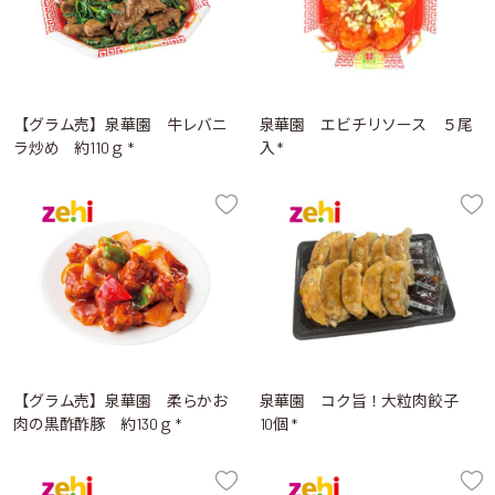
【グラム売】泉華園 牛レバニ
泉華園 エビチリソース ５尾
ラ炒め 約110ｇ *
入 *
【グラム売】泉華園 柔らかお
泉華園 コク旨！大粒肉餃子
肉の黒酢酢豚 約130ｇ *
10個 *