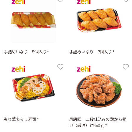
手詰めいなり 5個入り *
手詰めいなり 7個入り *
彩り華ちらし寿司 *
泉唐匠 二段仕込みの鶏から揚
げ（醤油）約350ｇ *