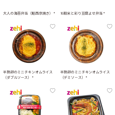
大人の海苔弁当（鮭西京焼き） *
16穀米と彩り豆腐よせ弁当 *
半熟卵のミニチキンオムライス
半熟卵のミニチキンオムライス
（ダブルソース） *
（デミソ－ス） *