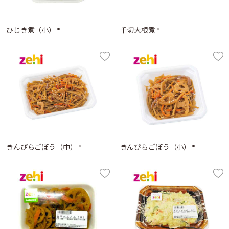
ひじき煮（小） *
千切大根煮 *
きんぴらごぼう（中） *
きんぴらごぼう（小） *