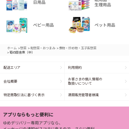
>
>
>
ホーム
惣菜
和惣菜・おつまみ
煮物・炒め物・玉子系惣菜
>
筍の田舎煮（中）
配送エリア
利用規約
お客さまの個人情報の
会社概要
取扱いについて
特定商取引法に基づく表示
酒類販売管理者標識
アプリならもっと便利に
ゆめデリバリー専用アプリなら、
メッセージの通知がスマホに来るので、さらに便利。