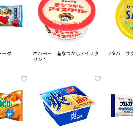
君ソーダ
オハヨー 昔なつかしアイスク
フタバ サク
リン *