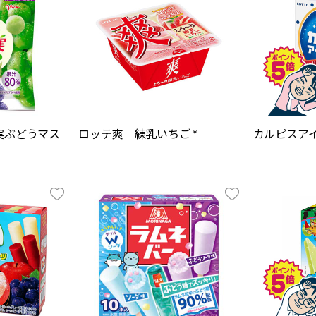
実ぶどうマス
ロッテ爽 練乳いちご *
カルピスアイ
*