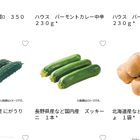
質0 ３５０
ハウス バーモントカレー中辛
ハウス バ
２３０ｇ *
２３０ｇ *
産 にがうり
長野県産など国内産 ズッキー
北海道産な
ニ １本 *
ょ １袋 *