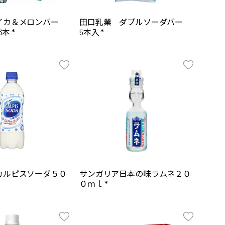
イカ＆メロンバー
田口乳業 ダブルソーダバー
3本 *
5本入 *
カルピスソーダ５０
サンガリア日本の味ラムネ２０
０ｍｌ *