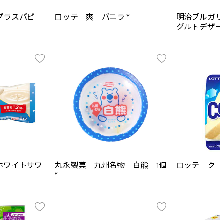
プラスパピ
ロッテ 爽 バニラ *
明治ブルガ
グルトデザー
ホワイトサワ
丸永製菓 九州名物 白熊 1個
ロッテ クー
*