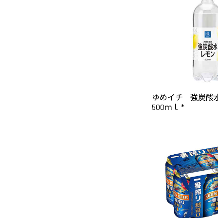
ゆめイチ 強炭
500ｍｌ *