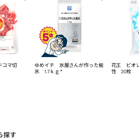
牛コマ切
ゆめイチ 氷屋さんが作った板
花王 ビオ
氷 1.7ｋｇ *
性 20枚
ら探す