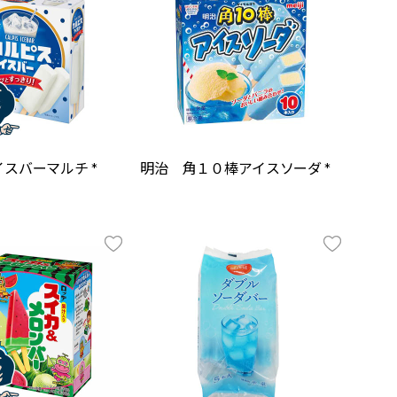
スバーマルチ *
明治 角１０棒アイスソーダ *