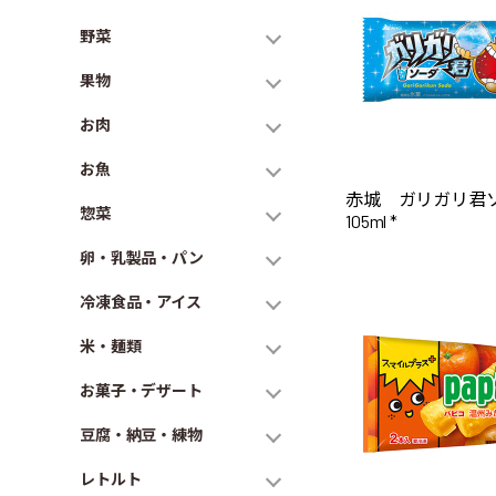
野菜
果物
お肉
お魚
赤城 ガリガリ
惣菜
105ml *
卵・乳製品・パン
冷凍食品・アイス
米・麺類
お菓子・デザート
豆腐・納豆・練物
レトルト