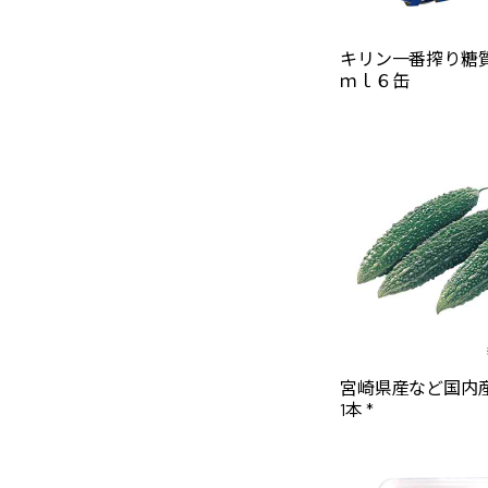
キリン一番搾り糖
ｍｌ６缶
宮崎県産など国内
1本 *