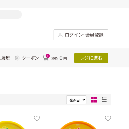
ログイン･会員登録
0
0
レジに進む
入履歴
クーポン
税込
円