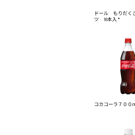
ドール もりだく
ツ 16本入 *
コカコーラ７００ｍ