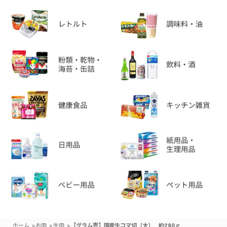
>
>
>
ホーム
お肉
牛肉
【グラム売】国産牛コマ切（大） 約290ｇ