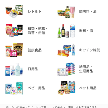
>
>
>
>
ホーム
お菓子・デザート
デザート
和菓子
山本屋 よもぎ大福５個入