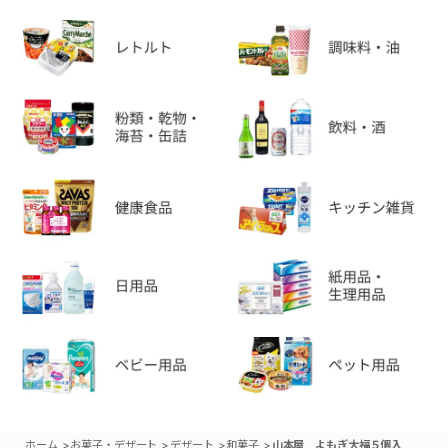
>
>
>
>
ホーム
お菓子・デザート
デザート
和菓子
山本屋 よもぎ大福５個入