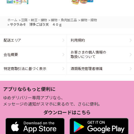
>
>
>
ホーム
豆腐・納豆・練物
練物・魚肉加工品
練物・揚物
>
サクラみそ 博多ごぼう天 ４０ｇ
配送エリア
利用規約
お客さまの個人情報の
会社概要
取扱いについて
特定商取引法に基づく表示
酒類販売管理者標識
アプリならもっと便利に
ゆめデリバリー専用アプリなら、
メッセージの通知がスマホに来るので、さらに便利。
ダウンロードはこちら