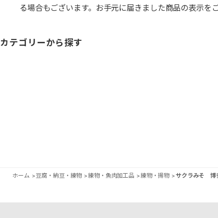
る場合もございます。お手元に届きました商品の表示を
カテゴリーから探す
ホーム
>
豆腐・納豆・練物
>
練物・魚肉加工品
>
練物・揚物
>
サクラみそ 博