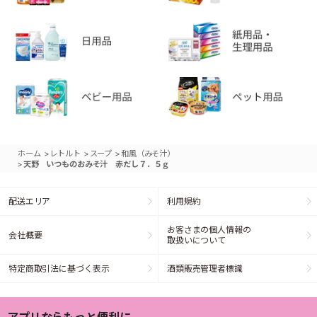
>
>
>
ホーム
レトルト
スープ
和風（みそ汁）
>
天野 いつものおみそ汁 赤だし７．５ｇ
配送エリア
利用規約
お客さまの個人情報の
会社概要
取扱いについて
特定商取引法に基づく表示
酒類販売管理者標識
アプリならもっと便利に