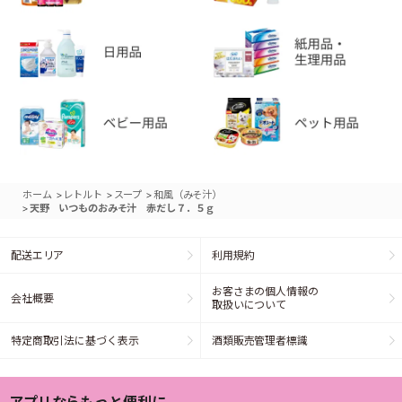
>
>
>
ホーム
レトルト
スープ
和風（みそ汁）
>
天野 いつものおみそ汁 赤だし７．５ｇ
配送エリア
利用規約
お客さまの個人情報の
会社概要
取扱いについて
特定商取引法に基づく表示
酒類販売管理者標識
アプリならもっと便利に