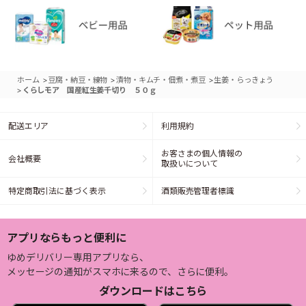
>
>
>
ホーム
豆腐・納豆・練物
漬物・キムチ・佃煮・煮豆
生姜・らっきょう
>
くらしモア 国産紅生姜千切り ５０ｇ
配送エリア
利用規約
お客さまの個人情報の
会社概要
取扱いについて
特定商取引法に基づく表示
酒類販売管理者標識
アプリならもっと便利に
ゆめデリバリー専用アプリなら、
メッセージの通知がスマホに来るので、さらに便利。
ダウンロードはこちら