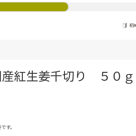
初
産紅生姜千切り ５０ｇ 
姜です。