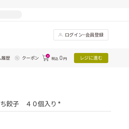
ログイン･会員登録
0
0
レジに進む
入履歴
クーポン
税込
円
ち餃子 ４０個入り *