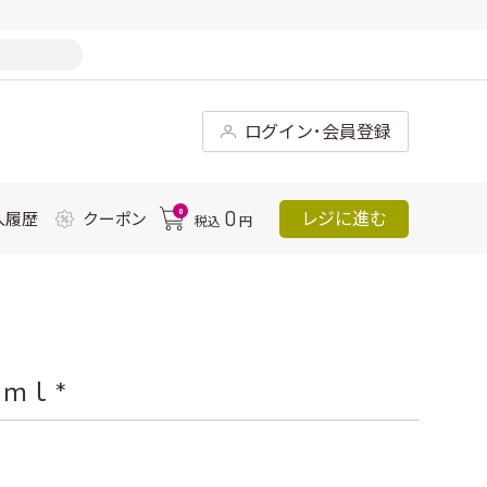
ログイン･会員登録
0
0
レジに進む
入履歴
クーポン
税込
円
ｍｌ *