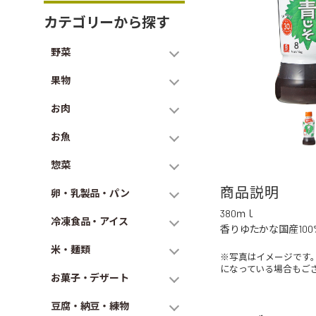
カテゴリーから探す
野菜
果物
お肉
お魚
惣菜
商品説明
卵・乳製品・パン
380ｍｌ
冷凍食品・アイス
香りゆたかな国産10
米・麺類
※写真はイメージです
になっている場合もご
お菓子・デザート
豆腐・納豆・練物